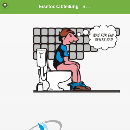
Eisstockabteilung - SV Diesenbach